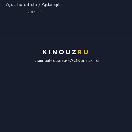
Ajdarho qilichi / Ajdar qilichi / Меч дракона / Uzbek tilida / O'zbekcha tarjima
2015 HD
KINOUZ
RU
Главная
Новинки
FAQ
Контакты