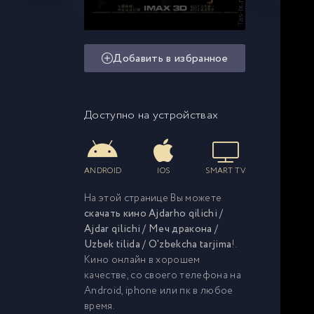
Добавить в избранное
Доступно на устройствах
ANDROID
IOS
SMART TV
На этой странице Вы можете
скачать кино Ajdarho qilichi /
Ajdar qilichi / Меч дракона /
Uzbek tilida / O'zbekcha tarjima
!.
Кино онлайн в хорошем
качестве, со своего телефона на
Android, iphone или пк в любое
время.