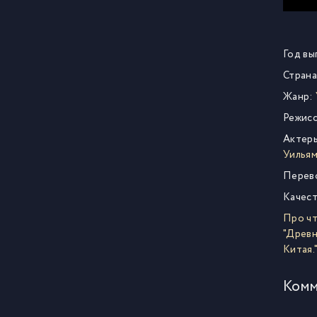
Год вы
Страна
Жанр:
Режисс
Актер
Уилья
Перев
Качест
Про ч
"Древн
Китая.
Комм