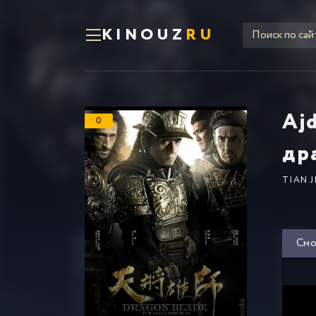
KINOUZ
RU
Ajd
0
дра
TIAN 
Смо