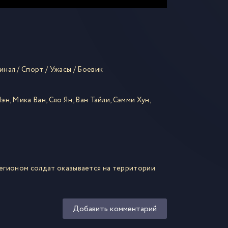
инал
/
Спорт
/
Ужасы
/
Боевик
Пэн
,
Мика Ван
,
Сяо Ян
,
Ван Тайли
,
Сэмми Хун
,
легионом солдат оказывается на территории
Добавить комментарий