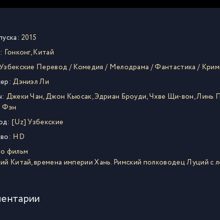
пуска:
2015
:
Гонконг
,
Китай
Узбекские Перевод
/
Комедия
/
Мелодрама
/
Фантастика
/
Крим
ер:
Дэниэл Ли
ы:
Джеки Чан
,
Джон Кьюсак
,
Эдриан Броуди
,
Чхве Щи-вон
,
Линь 
м Фэн
од:
[Uz] Узбекские
во:
HD
то фильм
ий Китай, времена империи Хань. Римский полководец Луций с 
"
ентарии