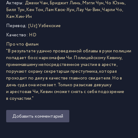
Актеры:
Джеки Чан
,
Бриджит Линь
,
Мэгги Чун
,
Чо Юэнь
,
Билл Тун
,
Кен Тон
,
Лам Квок-Хун
,
Лау Чи-Вин
,
Чарли Чо
,
Кам Хин-Ин
Перевод:
[Uz] Узбекские
Качество:
HD
Про что фильм
"В результате удачно проведенной облавы в руки полиции
попадает босс наркомафии Чи. Полицейскому Кевину,
принимавшему непосредственное участие в аресте,
поручают охрану секретарши преступника, которая
проходит по делу в качестве главного свидетеля. Но в
день суда она исчезает. Только разыскав девушку
и арестовав Чи, Кевин сможет снять с себя подозрение
в соучастии."
Добавить комментарий