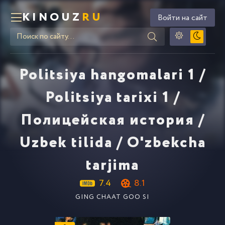
KINOUZ
RU
Войти на сайт
Politsiya hangomalari 1 /
Politsiya tarixi 1 /
Полицейская история /
Uzbek tilida / O'zbekcha
tarjima
7.4
8.1
GING CHAAT GOO SI