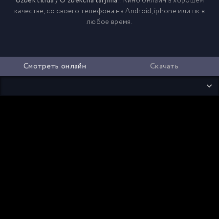
Uzbek tilida / O'zbekcha tarjima
!. Кино онлайн в хорошем
качестве, со своего телефона на Android, iphone или пк в
любое время.
Смотреть онлайн
Скачать