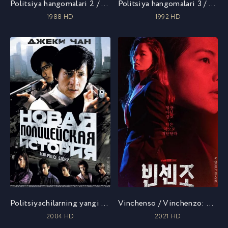
Politsiya hangomalari 2 / Politsiya tarixi 2 / Полицейская история 2 / Uzbek tilida / O'zbekcha tarjima
Politsiya hangomalari 3 / Politsiya tarixi 3 Super politsiyachi / Полицейская история 3: Суперполицейский / Uzbek tilida / O'zbekcha tarjima
1988 HD
1992 HD
Politsiyachilarning yangi sarguzashtlari / Yangi politsiya tarixi / Новая полицейская история / Uzbek tilida / O'zbekcha tarjima
Vinchenso / Vinchenzo: Mafiya tarixi / 8-qism 20 dan / Винченцо / 1 сезон / Uzbek tilida / O'zbekcha tarjima / Barcha qismlari
2004 HD
2021 HD