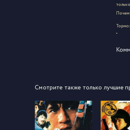
только
Почему
Тормо
"
Комм
Смотрите также только лучшие п