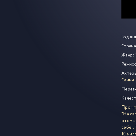
Год вы
Страна
Жанр:
Режисс
Актер
Санни
Перев
Качест
Про ч
"На св
отомст
себе…Т
10 мил