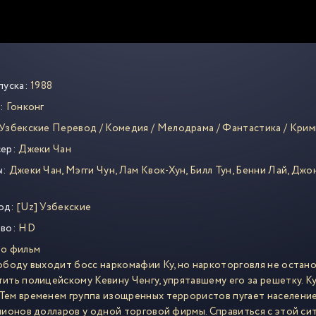
пуска:
1988
:
Гонконг
Узбекские Перевод
/
Комедия
/
Мелодрама
/
Фантастика
/
Крим
ер:
Джеки Чан
ы:
Джеки Чан
,
Мэгги Чун
,
Лам Квок-Хун
,
Билл Тун
,
Бенни Лай
,
Джон
од:
[Uz] Узбекские
во:
HD
то фильм
ободу выходит босс наркомафии Ку, но наркоторговля не останов
ить полицейскому Кевину Ченгу, упрятавшему его за решетку. Ку 
ем временем группа изощренных террористов пугает население 
лионов долларов у одной торговой фирмы. Справиться с этой си