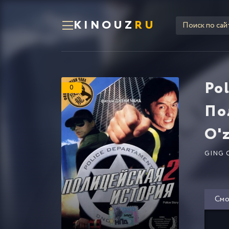
KINOUZ
RU
Pol
0
Пол
O'z
GING 
Смо