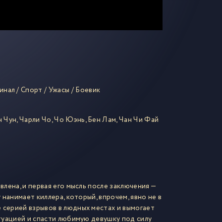
инал
/
Спорт
/
Ужасы
/
Боевик
 Чун
,
Чарли Чо
,
Чо Юэнь
,
Бен Лам
,
Чан Чи Фай
лена, и первая его мысль после заключения —
нанимает киллера, который, впрочем, явно не в
серией взрывов в людных местах и вымогает
туацией и спасти любимую девушку под силу