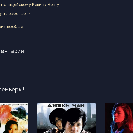
 полицейскому Кевину Ченгу.
 не работает?
зит вообще.
ентарии
ремьеры!