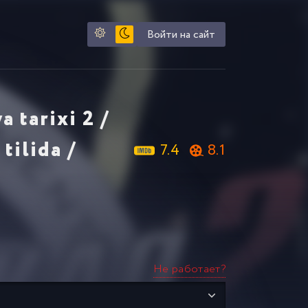
Войти на сайт
a tarixi 2 /
ilida /
7.4
8.1
Не работает?