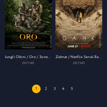
Jungli Oltini / Oro / Золото / Uzbek tilida / O'zbekcha tarjima
Zulmat / Netflix Serial Barcha Qismlar / Тьма / Uzbek tilida / O'zbekcha tarjima
2017 HD
2017 HD
1
2
3
4
5