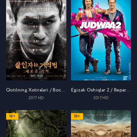
Qotilning Xotiralari / Воспоминания убийцы / Uzbek tilida / O'zbekcha tarjima
Egizak Oshiqlar 2 / Beparvo Oshiqlar 2 / Judwaa 2 / Беспечные близнецы 2 / Uzbek tilida / O'zbekcha tarjima
2017 HD
2017 HD
18+
18+