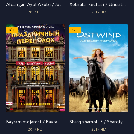
Aldangan Ayol Azobi / Julie 2 / Juli 2 / Juliya 2 / Hind kino 2017 / Джули 2 / Uzbek tilida / O'zbekcha tarjima
Xotiralar kechasi / Unutilgan 2017 / Ночь воспоминаний / Uzbek tilida / O'zbekcha tarjima
2017 HD
2017 HD
16+
12+
Bayram mojarosi / Bayram shov-shuvlari / Праздничный переполох / Uzbek tilida / O'zbekcha tarjima
Sharq shamoli 3 / Sharqiy shamol 3: Ora chorlovi / Оствинд 3 / Восточный ветер 3: Наследие Оры / Uzbek tilida / O'zbekcha tarjima
2017 HD
2017 HD