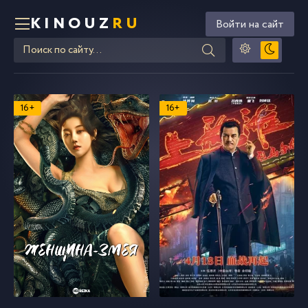
KINOUZ
RU
Войти на сайт
16+
16+