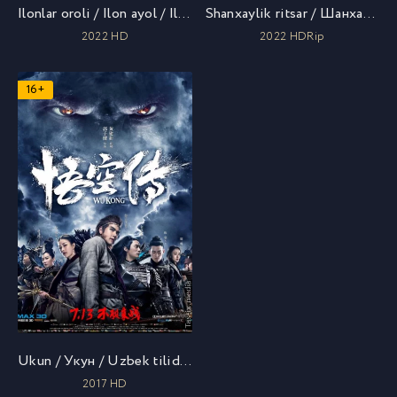
Ilonlar oroli / Ilon ayol / Ilon xonim / Женщина-змея / Змеиная угроза: Ужас на острове змей / Uzbek tilida / O'zbekcha tarjima
Shanxaylik ritsar / Шанхайский рыцарь / Uzbek tilida / O'zbekcha tarjima
2022 HD
2022 HDRip
16+
Ukun / Укун / Uzbek tilida / O'zbekcha tarjima
2017 HD