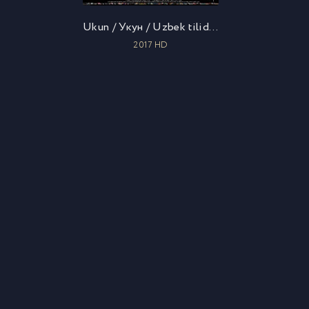
Ukun / Укун / Uzbek tilida / O'zbekcha tarjima
2017 HD