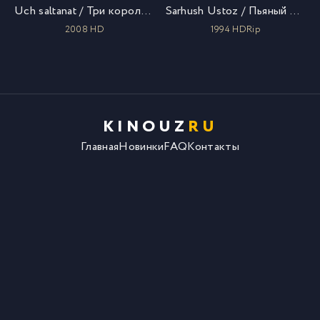
Uch saltanat / Три королевства: Возвращение дракона / Uzbek tilida / O'zbekcha tarjima
Sarhush Ustoz / Пьяный мастер 2 / Uzbek tilida / O'zbekcha tarjima
2008 HD
1994 HDRip
KINOUZ
RU
Главная
Новинки
FAQ
Контакты