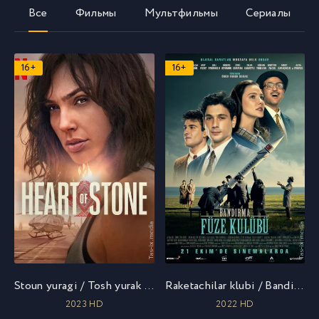
Все
Фильмы
Мультфильмы
Сериалы
16+
16+
Stoun yuragi / Tosh yurak / Сердце Стоун / Uzbek tilida / O'zbekcha tarjima
Raketachilar klubi / Bandirma raketa klubi / Ракетный клуб Бандырмы / Uzbek tilida / O'zbekcha tarjima
2023 HD
2022 HD