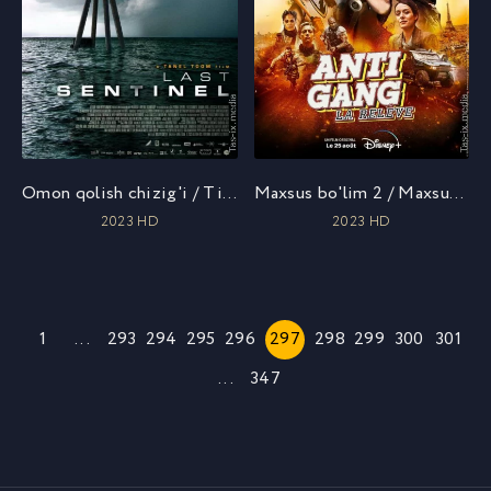
Omon qolish chizig'i / Tirik qolish chizig'i / Рубеж выживания / Uzbek tilida / O'zbekcha tarjima
Maxsus bo'lim 2 / Maxsus guruh 2 / Antigang 2 / Антиганг: Преемственность / Uzbek tilida / O'zbekcha tarjima
2023 HD
2023 HD
1
...
293
294
295
296
297
298
299
300
301
...
347