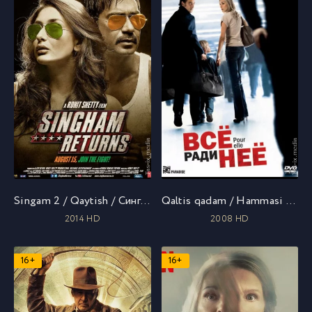
Singam 2 / Qaytish / Сингам 2 / Uzbek tilida / O'zbekcha tarjima
Qaltis qadam / Hammasi uning uchun / Всё ради неё / Uzbek tilida / O'zbekcha tarjima
2014 HD
2008 HD
16+
16+