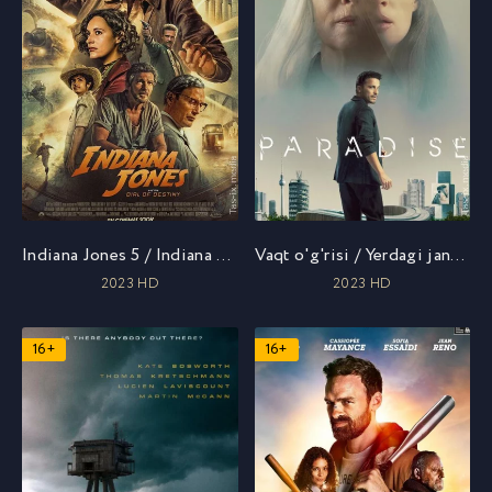
Indiana Jones 5 / Indiana Jons 5 va taqdir g'ildiragi / Индиана Джонс и колесо судьбы / Uzbek tilida / O'zbekcha tarjima
Vaqt o'g'risi / Yerdagi jannat / Рай земной / Рай / Uzbek tilida / O'zbekcha tarjima
2023 HD
2023 HD
16+
16+