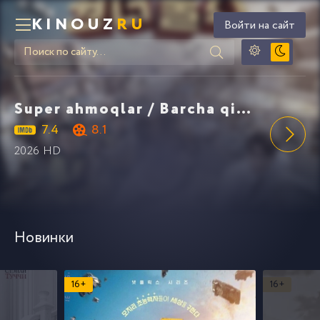
KINOUZ
RU
Войти на сайт
Super ahmoqlar / Barcha qismlar / 2026 / Суперглупцы / Суперчудаки / Uzbek tilida / O'zbekcha tarjima
7.4
8.1
7.4
2026 HD
2005 HD
Новинки
16+
16+