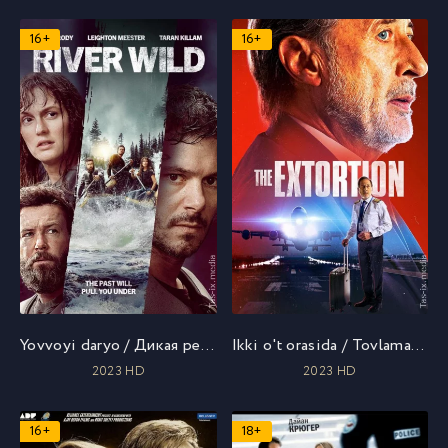
16+
16+
Yovvoyi daryo / Дикая река / Uzbek tilida / O'zbekcha tarjima
Ikki o't orasida / Tovlamachilik / Шантаж / Uzbek tilida / O'zbekcha tarjima
2023 HD
2023 HD
16+
18+