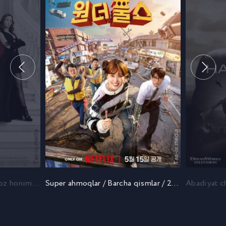
Qattiqqo'l Xonim 2 / Tannoz honim 2 / Shayton Prada kiyadi 2 2026 / Дьявол носит Prada 2 / Uzbek tilida / O'zbekcha tarjima
Super ahmoqlar / Barcha qismlar / 2026 / Суперглупцы / Суперчудаки / Uzbek tilida / O'zbekcha tarjima