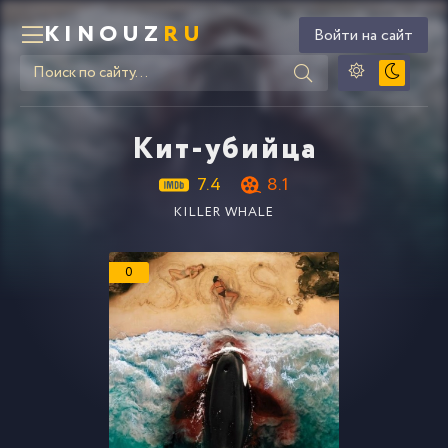
KINOUZ
RU
Войти на сайт
Кит-убийца
7.4
8.1
KILLER WHALE
0