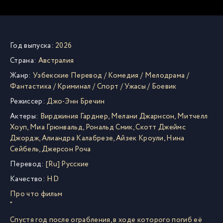
Год выпуска:
2026
Страна:
Австралия
Жанр:
Узбекские Перевод
/
Комедия
/
Мелодрама
/
Фантастика
/
Криминал
/
Спорт
/
Ужасы
/
Боевик
Режиссер:
Джо-Энн Бречин
Актеры:
Вирджиния Гарднер
,
Мелани Джарнсон
,
Митчелл
Хоуп
,
Миа Грюнвальд
,
Рональд Смик
,
Скотт Джеймс
Джордж
,
Алиандра Калабрезе
,
Айзек Кроули
,
Нина
Сейбель
,
Джерсон Роча
Перевод:
[Ru] Русские
Качество:
HD
Про что фильм
"
Спустя год после ограбления, в ходе которого погиб её