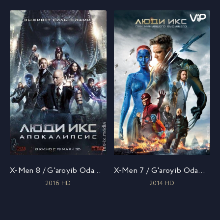
X-Men 8 / G'aroyib Odamlar 8: Apokalipsis / X-odamlar 8 / Uzbek tilida / O'zbekcha tarjima
X-Men 7 / G'aroyib Odamlar 7: O'tgan Kelajak / X-odamlar 7 / Uzbek tilida / O'zbekcha tarjima
2016 HD
2014 HD