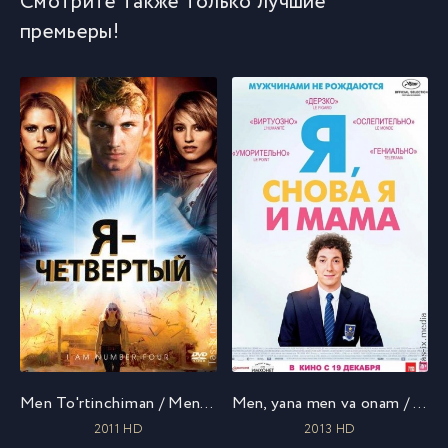
Смотрите также только лучшие
премьеры!
Men To'rtinchiman / Men to'rtinchi raqamman / 4-nomerman / Я – Четвертый / Uzbek tilida / O'zbekcha tarjima
Men, yana men va onam / Я, снова я и мама / Uzbek tilida / O'zbekcha tarjima
2011 HD
2013 HD