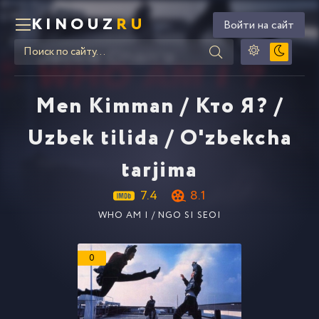
KINOUZ
RU
Войти на сайт
Men Kimman / Кто Я? /
Uzbek tilida / O'zbekcha
tarjima
7.4
8.1
WHO AM I / NGO SI SEOI
0