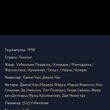
Год выпуска:
1998
Страна:
Гонконг
Жанр:
Узбекские Перевод
/
Комедия
/
Мелодрама
/
Фантастика
/
Криминал
/
Спорт
/
Ужасы
/
Боевик
Режиссер:
Бенни Чан
,
Джеки Чан
Актеры:
Джеки Чан
,
Мишель Ферре
,
Мираи Ямамото
,
Рон
Смержак
,
Эд Нельсон
,
Том Помперт
,
Глори Саймон
,
Фред
ван Дитмарш
,
Фриц Кромменхёк
,
Дик Риенстра
Перевод:
[Uz] Узбекские