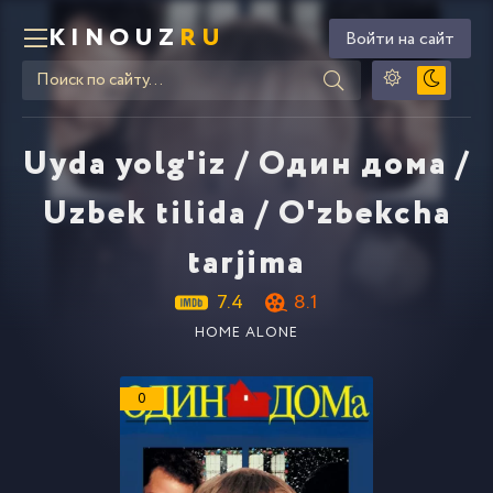
KINOUZ
RU
Войти на сайт
Uyda yolg'iz / Один дома /
Uzbek tilida / O'zbekcha
tarjima
7.4
8.1
HOME ALONE
0