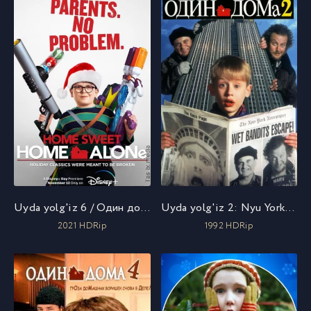
Uyda yolg'iz 6 / Один дома 6 / Uzbek tilida / O'zbekcha tarjima
Uyda yolg'iz 2: Nyu Yorkda adashgan / Один дома 2: Затерянный в Нью-Йорке / Uzbek tilida / O'zbekcha tarjima
2021 HDRip
1992 HDRip