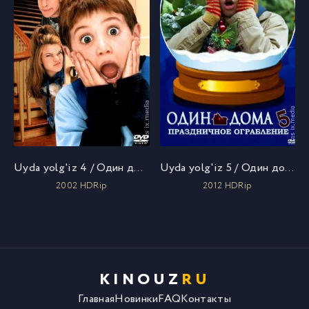
Uyda yolg'iz 4 / Один дома 4 / Uzbek tilida / O'zbekcha tarjima
Uyda yolg'iz 5 / Один дома 5: Рождественское ограбление / Uzbek tilida / O'zbekcha tarjima
2002 HDRip
2012 HDRip
KINOUZ
RU
Главная
Новинки
FAQ
Контакты