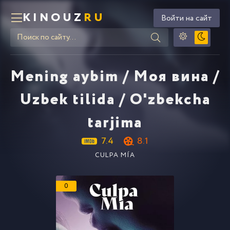
KINOUZ
RU
Войти на сайт
Mening aybim / Моя вина /
Uzbek tilida / O'zbekcha
tarjima
7.4
8.1
CULPA MÍA
0