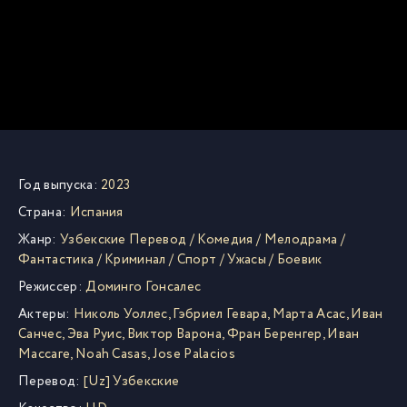
Год выпуска:
2023
Страна:
Испания
Жанр:
Узбекские Перевод
/
Комедия
/
Мелодрама
/
Фантастика
/
Криминал
/
Спорт
/
Ужасы
/
Боевик
Режиссер:
Доминго Гонсалес
Актеры:
Николь Уоллес
,
Гэбриел Гевара
,
Марта Асас
,
Иван
Санчес
,
Эва Руис
,
Виктор Варона
,
Фран Беренгер
,
Иван
Массаге
,
Noah Casas
,
Jose Palacios
Перевод:
[Uz] Узбекские