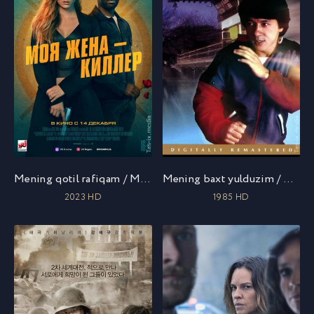
Mening qotil rafiqam / Mening killer xotinim / Rol ijrochisi / Моя жена – киллер / Uzbek tilida / O'zbekcha tarjima
Mening baxt yulduzim / Mening omadli yulduzim / Мои счастливые звезды / Uzbek tilida / O'zbekcha tarjima
2023 HD
1985 HD